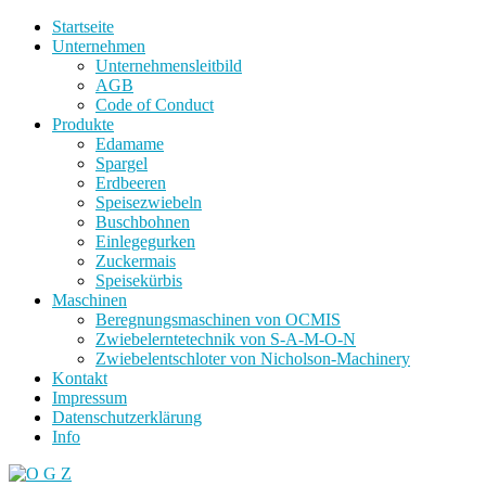
Startseite
Unternehmen
Unternehmensleitbild
AGB
Code of Conduct
Produkte
Edamame
Spargel
Erdbeeren
Speisezwiebeln
Buschbohnen
Einlegegurken
Zuckermais
Speisekürbis
Maschinen
Beregnungsmaschinen von OCMIS
Zwiebelerntetechnik von S-A-M-O-N
Zwiebelentschloter von Nicholson-Machinery
Kontakt
Impressum
Datenschutzerklärung
Info